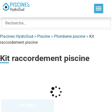
Nos soluti
Nos réalis
Nos expert
Piscines HydroSud
>
Piscine
>
Plomberie piscine
>
Kit
raccordement piscine
Kit raccordement piscine
FILTRER