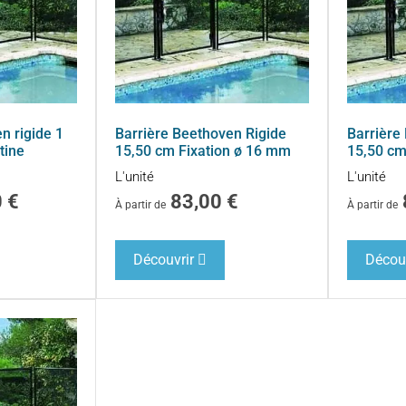
n rigide 1
Barrière Beethoven Rigide
Barrière
tine
15,50 cm Fixation ø 16 mm
15,50 cm
L'unité
L'unité
0
€
83,00
€
À partir de
À partir de
Découvrir
Découv