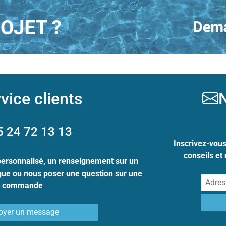
vice clients
N
5 24 72 13 13
Inscrivez-vou
conseils et
personnalisé, un renseignement sur un
ogue ou nous poser une question sur une
commande
oyer un message