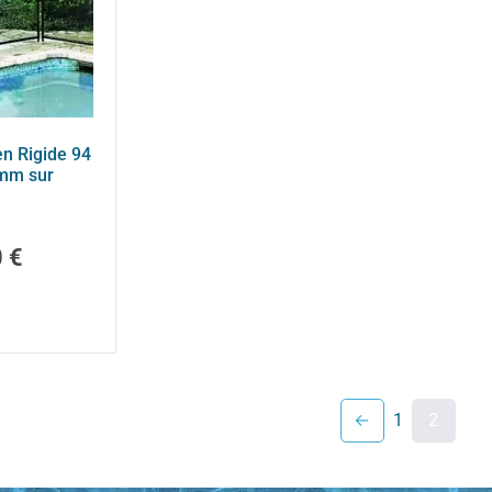
n Rigide 94
 mm sur
0
€
←
1
2