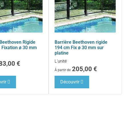
 Beethoven Rigide
Barrière Beethoven rigide
 Fixation ø 30 mm
194 cm Fix ø 30 mm sur
platine
L'unité
83,00
€
205,00
€
À partir de
rir
Découvrir