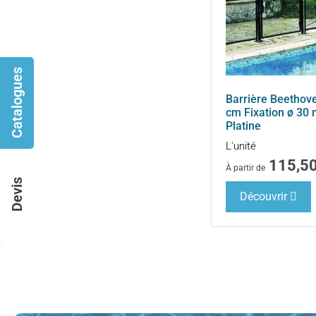
Catalogues
Barrière Beethove
cm Fixation ø 30
Platine
L'unité
115,5
À partir de
Devis
Découvrir