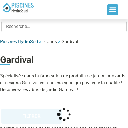
Nos soluti
Nos réalis
Nos expert
Piscines HydroSud
>
Brands
>
Gardival
Gardival
Spécialisée dans la fabrication de produits de jardin innovants
et designs Gardival est une enseigne qui privilégie la qualité !
Découvrez les abris de jardin Gardival !
FILTRER