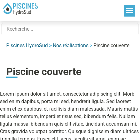
Nos so
Nos ré
Nos ex
Piscines HydroSud
>
Nos réalisations
>
Piscine couverte
Piscine couverte
Lorem ipsum dolor sit amet, consectetur adipiscing elit. Morbi
sed enim dapibus, porta mi sed, hendrerit ligula. Sed laoreet
enim et ex dapibus, et facilisis diam malesuada. Mauris mattis
tellus elementum, imperdiet risus sed, bibendum felis. Nullam
ligula massa, bibendum quis elit vitae, tincidunt accumsan mi.
Cras gravida volutpat porttitor. Quisque dignissim diam ultrices
fringilla tempus. Fusce elit lacus, iaculis sit amet enim ac,