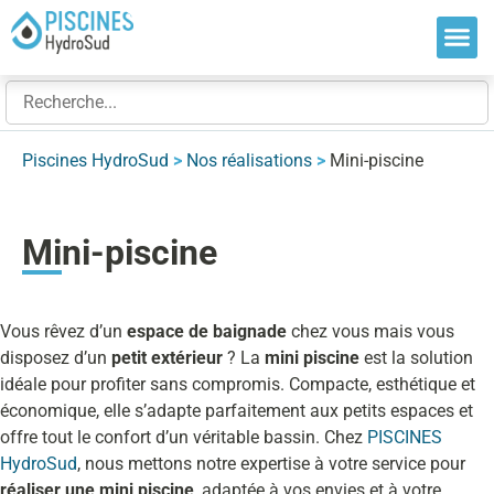
Nos so
Nos ré
Nos ex
Piscines HydroSud
>
Nos réalisations
>
Mini-piscine
Mini-piscine
Vous rêvez d’un
espace de baignade
chez vous mais vous
disposez d’un
petit extérieur
? La
mini piscine
est la solution
idéale pour profiter sans compromis. Compacte, esthétique et
économique, elle s’adapte parfaitement aux petits espaces et
offre tout le confort d’un véritable bassin. Chez
PISCINES
HydroSud
, nous mettons notre expertise à votre service pour
réaliser une mini piscine
, adaptée à vos envies et à votre