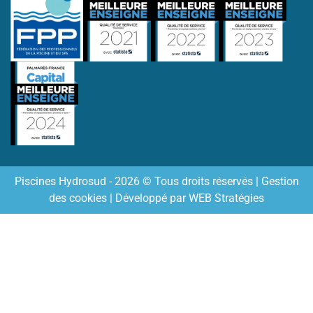
Piscines Hydrosud - 2026 © Tous droits réservés |
Gestion
des cookies
| Développé par
WEB Stratégies