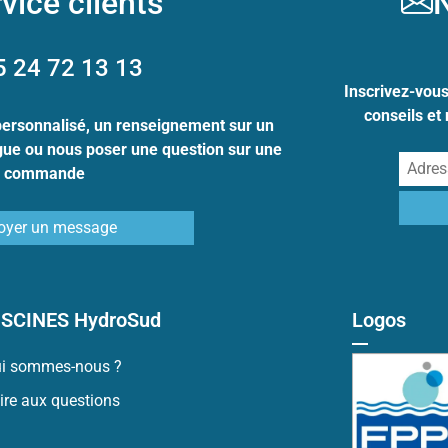
vice clients
N
5 24 72 13 13
Inscrivez-vou
conseils et
personnalisé, un renseignement sur un
ogue ou nous poser une question sur une
commande
oyer un message
ISCINES HydroSud
Logos
i sommes-nous ?
ire aux questions