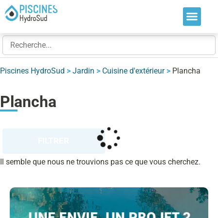
Nos soluti
Nos réalis
Nos expert
Piscines HydroSud
>
Jardin
>
Cuisine d'extérieur
>
Plancha
Plancha
FILTRER
Il semble que nous ne trouvions pas ce que vous cherchez.