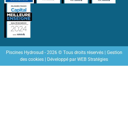
Piscines Hydrosud - 2026 © Tous droits réservés |
Gestion
des cookies
| Développé par
WEB Stratégies