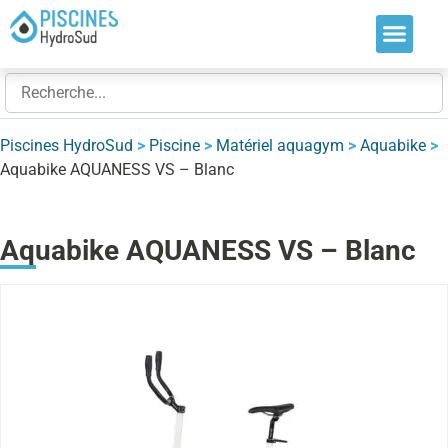
Nos soluti
Nos réalis
Nos expert
Piscines HydroSud
>
Piscine
>
Matériel aquagym
>
Aquabike
>
Aquabike AQUANESS VS – Blanc
Aquabike AQUANESS VS – Blanc