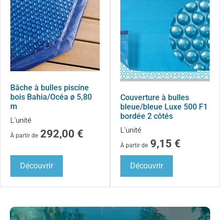
Bâche à bulles piscine
bois Bahia/Océa ø 5,80
Couverture à bulles
m
bleue/bleue Luxe 500 F1
bordée 2 côtés
L'unité
L'unité
292,00
€
À partir de
9,15
€
À partir de
Découvrir
Découvrir