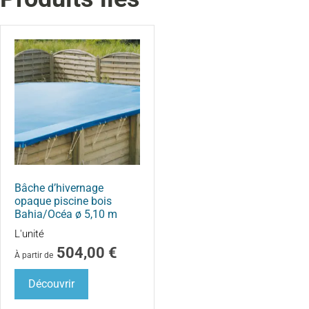
Bâche d’hivernage
opaque piscine bois
Bahia/Océa ø 5,10 m
L'unité
504,00
€
À partir de
Découvrir