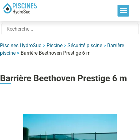
Nos soluti
Nos réalis
Nos expert
Piscines HydroSud
>
Piscine
>
Sécurité piscine
>
Barrière
piscine
>
Barrière Beethoven Prestige 6 m
Barrière Beethoven Prestige 6 m