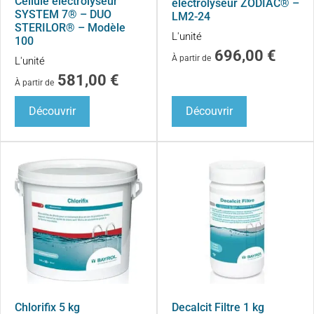
Cellule électrolyseur
électrolyseur ZODIAC® –
SYSTEM 7® – DUO
LM2-24
STERILOR® – Modèle
L'unité
100
696,00
€
À partir de
L'unité
581,00
€
À partir de
Découvrir
Découvrir
Chlorifix 5 kg
Decalcit Filtre 1 kg