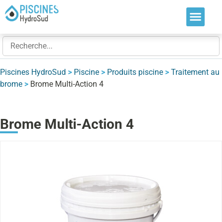
Nos soluti
Nos réalis
Nos expert
Piscines HydroSud
>
Piscine
>
Produits piscine
>
Traitement au
brome
>
Brome Multi-Action 4
Brome Multi-Action 4