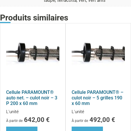
taupe, terracotta, vert, vert anis
Produits similaires
Cellule PARAMOUNT®
Cellule PARAMOUNT® –
auto net. – culot noir – 3
culot noir – 5 grilles 190
P 200 x 60 mm
x 60 mm
L'unité
L'unité
642,00
€
492,00
€
À partir de
À partir de