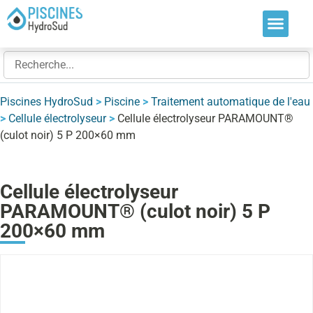
Nos soluti
Nos réalis
Nos expert
Piscines HydroSud
>
Piscine
>
Traitement automatique de l'eau
>
Cellule électrolyseur
>
Cellule électrolyseur PARAMOUNT®
(culot noir) 5 P 200×60 mm
Cellule électrolyseur
PARAMOUNT® (culot noir) 5 P
200×60 mm