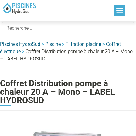
Nos soluti
Nos réalis
Nos expert
Piscines HydroSud
>
Piscine
>
Filtration piscine
>
Coffret
électrique
>
Coffret Distribution pompe à chaleur 20 A – Mono
– LABEL HYDROSUD
Coffret Distribution pompe à
chaleur 20 A – Mono – LABEL
HYDROSUD