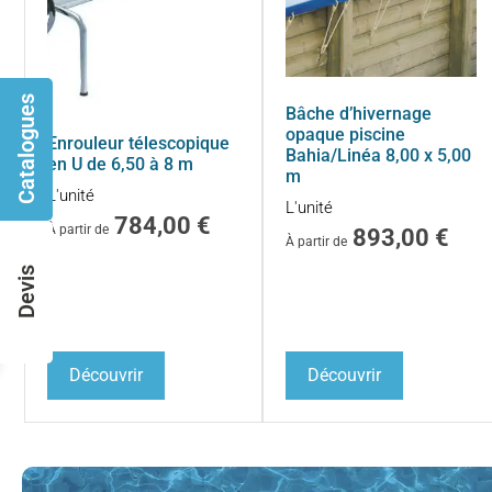
Catalogues
Bâche d’hivernage
opaque piscine
Enrouleur télescopique
Bahia/Linéa 8,00 x 5,00
en U de 6,50 à 8 m
m
L'unité
L'unité
784,00
€
À partir de
893,00
€
À partir de
Devis
Découvrir
Découvrir