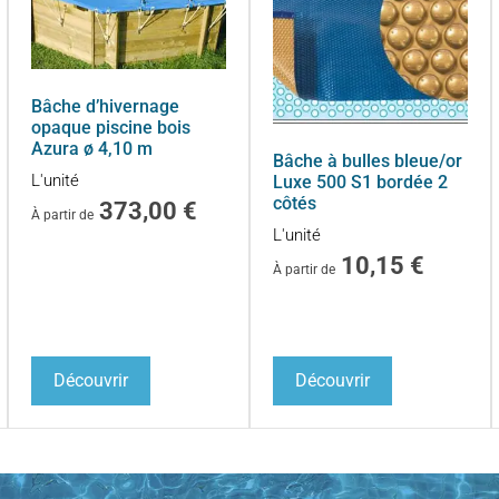
Bâche d’hivernage
opaque piscine bois
Azura ø 4,10 m
Bâche à bulles bleue/or
L'unité
Luxe 500 S1 bordée 2
côtés
373,00
€
À partir de
L'unité
10,15
€
À partir de
Découvrir
Découvrir