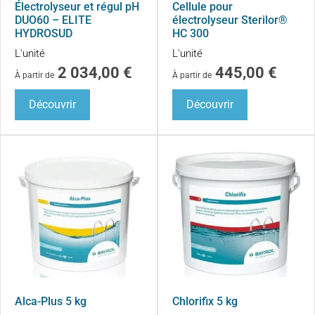
Électrolyseur et régul pH
Cellule pour
DUO60 – ELITE
électrolyseur Sterilor®
HYDROSUD
HC 300
L'unité
L'unité
2 034,00
€
445,00
€
À partir de
À partir de
Découvrir
Découvrir
Alca-Plus 5 kg
Chlorifix 5 kg