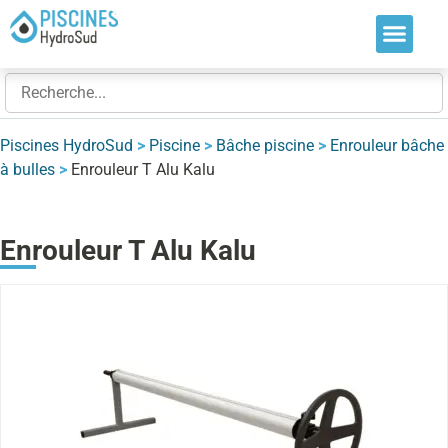
Nos soluti
Nos réalis
Nos expert
Piscines HydroSud
>
Piscine
>
Bâche piscine
>
Enrouleur bâche
à bulles
>
Enrouleur T Alu Kalu
Enrouleur T Alu Kalu