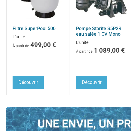
Filtre SuperPool 500
Pompe Starite S5P2R
eau salée 1 CV Mono
L'unité
L'unité
499,00
€
À partir de
1 089,00
€
À partir de
Découvrir
Découvrir