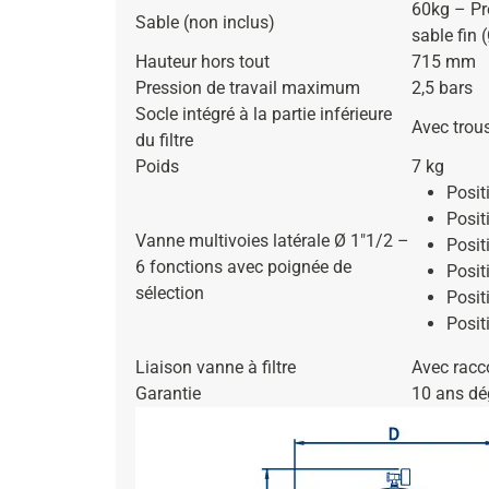
60kg – Pr
Sable (non inclus)
sable fin 
Hauteur hors tout
715 mm
Pression de travail maximum
2,5 bars
Socle intégré à la partie inférieure
Avec trous
du filtre
Poids
7 kg
Positi
Posit
Vanne multivoies latérale Ø 1″1/2 –
Posit
6 fonctions avec poignée de
Posit
sélection
Posit
Posit
Liaison vanne à filtre
Avec racc
Garantie
10 ans dé