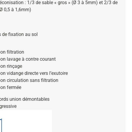
éconisation : 1/3 de sable « gros » (Ø 3 à 5mm) et 2/3 de
(Ø 0,5 à 1,6mm)
 de fixation au sol
on filtration
ion lavage à contre courant
ion rinçage
ion vidange directe vers l’exutoire
ion circulation sans filtration
ion fermée
ords union démontables
gressive