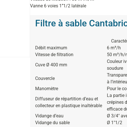
Vanne 6 voies 1’’1/2 latérale
Filtre à sable Cantabri
Caracté
Débit maximum
6 m³/h
Vitesse de filtration
50 m³/h/
Couleur iv
Cuve Ø 400 mm
soudure
Transparen
Couvercle
à l’intérieu
Manomètre
Pour le co
La partie 
Diffuseur de répartition d’eau et
crépines d
collecteur en plastique inaltérable
efficace du
Vidange d’eau
Ø 3/4″ av
Vidange du sable
Ø 1″1/2