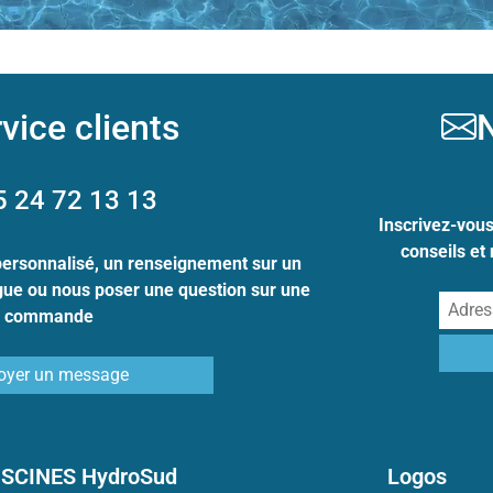
vice clients
N
5 24 72 13 13
Inscrivez-vou
conseils et
personnalisé, un renseignement sur un
ogue ou nous poser une question sur une
commande
oyer un message
ISCINES HydroSud
Logos