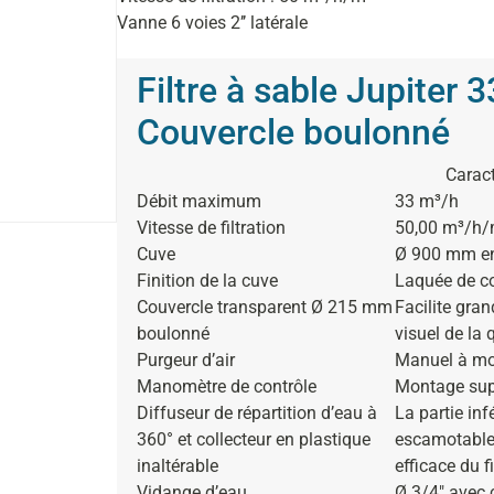
Vanne 6 voies 2’’ latérale
Filtre à sable Jupiter 
Couvercle boulonné
Caract
Débit maximum
33 m³/h
Vitesse de filtration
50,00 m³/h/
Cuve
Ø 900 mm en 
Finition de la cuve
Laquée de c
Couvercle transparent Ø 215 mm
Facilite gra
boulonné
visuel de la 
Purgeur d’air
Manuel à mo
Manomètre de contrôle
Montage supér
Diffuseur de répartition d’eau à
La partie inf
360° et collecteur en plastique
escamotables
inaltérable
efficace du fi
Vidange d’eau
Ø 3/4″ avec 