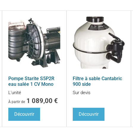
Pompe Starite S5P2R
Filtre à sable Cantabric
eau salée 1 CV Mono
900 side
L'unité
Sur devis
1 089,00
€
À partir de
Découvrir
Découvrir