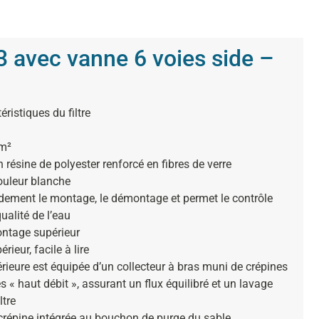
33 avec vanne 6 voies side –
éristiques du filtre
m²
résine de polyester renforcé en fibres de verre
ouleur blanche
ndement le montage, le démontage et permet le contrôle
qualité de l’eau
ntage supérieur
ieur, facile à lire
érieure est équipée d’un collecteur à bras muni de crépines
 « haut débit », assurant un flux équilibré et un lavage
ltre
crépine intégrée au bouchon de purge du sable