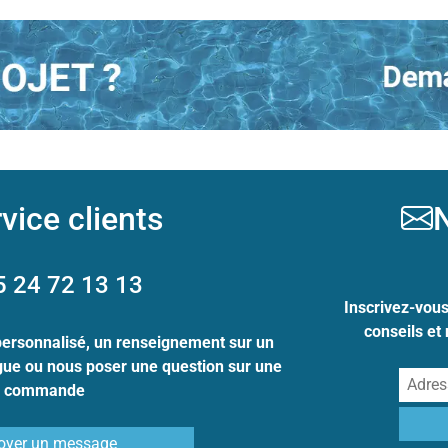
vice clients
N
5 24 72 13 13
Inscrivez-vou
conseils et
personnalisé, un renseignement sur un
ogue ou nous poser une question sur une
commande
oyer un message