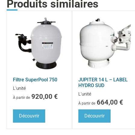
Produits similaires
Filtre SuperPool 750
JUPITER 14 L – LABEL
HYDRO SUD
L'unité
L'unité
920,00
€
À partir de
664,00
€
À partir de
Découvrir
Découvrir