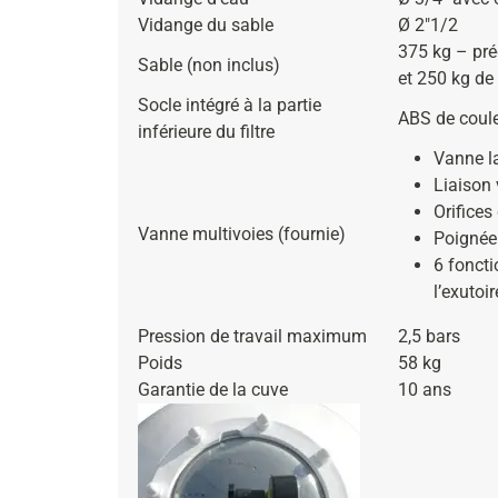
Vidange du sable
Ø 2″1/2
375 kg – pré
Sable (non inclus)
et 250 kg de 
Socle intégré à la partie
ABS de coul
inférieure du filtre
Vanne la
Liaison 
Orifices
Vanne multivoies (fournie)
Poignée
6 foncti
l’exutoi
Pression de travail maximum
2,5 bars
Poids
58 kg
Garantie de la cuve
10 ans