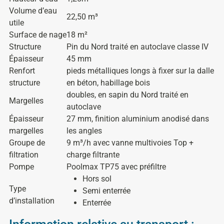
Volume d’eau
22,50 m³
utile
Surface de nage
18 m²
Structure
Pin du Nord traité en autoclave classe IV
Épaisseur
45 mm
Renfort
pieds métalliques longs à fixer sur la dalle
structure
en béton, habillage bois
doubles, en sapin du Nord traité en
Margelles
autoclave
Épaisseur
27 mm, finition aluminium anodisé dans
margelles
les angles
Groupe de
9 m³/h avec vanne multivoies Top +
filtration
charge filtrante
Pompe
Poolmax TP75 avec préfiltre
Hors sol
Type
Semi enterrée
d’installation
Enterrée