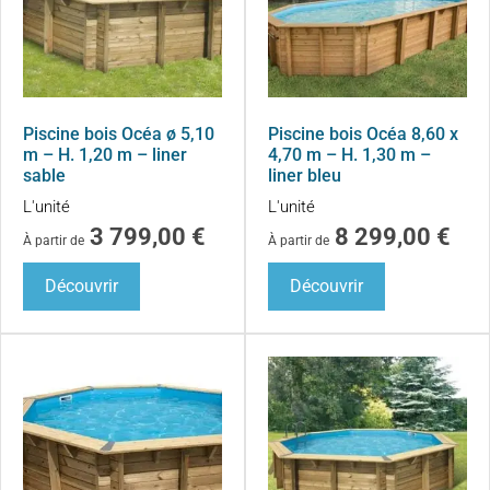
Piscine bois Océa ø 5,10
Piscine bois Océa 8,60 x
m – H. 1,20 m – liner
4,70 m – H. 1,30 m –
sable
liner bleu
L'unité
L'unité
3 799,00
€
8 299,00
€
À partir de
À partir de
Découvrir
Découvrir