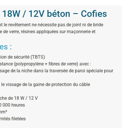
c 18W / 12V béton – Cofies
t le revêtement ne nécessite pas de joint ni de bride
âte de verre, résines appliquées sur maçonnerie et
es :
sion de sécurité (TBTS)
tance (polypropylène + fibres de verre) avec :
ssage de la niche dans la traversée de paroi spéciale pour
 le vissage de la gaine de protection du câble
nche de 18 W / 12 V
0 000 heures
 mm²
ités filetées