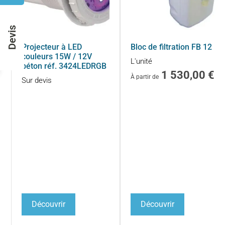
Devis
Projecteur à LED
Bloc de filtration FB 12
couleurs 15W / 12V
L'unité
béton réf. 3424LEDRGB
1 530,00
€
À partir de
Sur devis
Découvrir
Découvrir