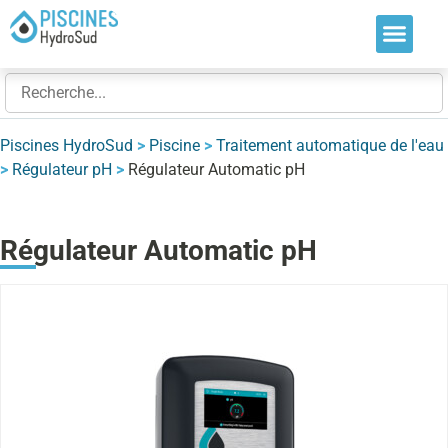
Nos soluti
Nos réalis
Nos expert
Piscines HydroSud
>
Piscine
>
Traitement automatique de l'eau
>
Régulateur pH
>
Régulateur Automatic pH
Régulateur Automatic pH