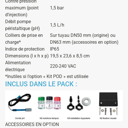
Contre pression
maximum (point
1,5 bar
d’injection)
Débit pompe
1,5 L/h
péristaltique (pH)
Colliers de prise en
Sur tuyau DN50 mm (origine) ou
charge*
DN63 mm (accessoires en option)
Indice de protection
IP65
Dimensions (l x h x p)
19,5 x 23,6 x 8,5 cm
Alimentation
220-240 VAC
électrique
*Inutiles si l’option « Kit POD » est utilisée
INCLUS DANS LE PACK :
ACCESSOIRES EN OPTION