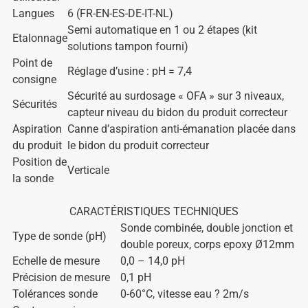
Langues
6 (FR-EN-ES-DE-IT-NL)
Semi automatique en 1 ou 2 étapes (kit
Etalonnage
solutions tampon fourni)
Point de
Réglage d’usine : pH = 7,4
consigne
Sécurité au surdosage « OFA » sur 3 niveaux,
Sécurités
capteur niveau du bidon du produit correcteur
Aspiration
Canne d’aspiration anti-émanation placée dans
du produit
le bidon du produit correcteur
Position de
Verticale
la sonde
CARACTÉRISTIQUES TECHNIQUES
Sonde combinée, double jonction et
Type de sonde (pH)
double poreux, corps epoxy Ø12mm
Echelle de mesure
0,0 – 14,0 pH
Précision de mesure
0,1 pH
Tolérances sonde
0-60°C, vitesse eau ? 2m/s