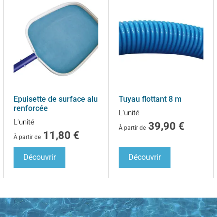
Epuisette de surface alu
Tuyau flottant 8 m
renforcée
L'unité
L'unité
39,90
€
À partir de
11,80
€
À partir de
Découvrir
Découvrir