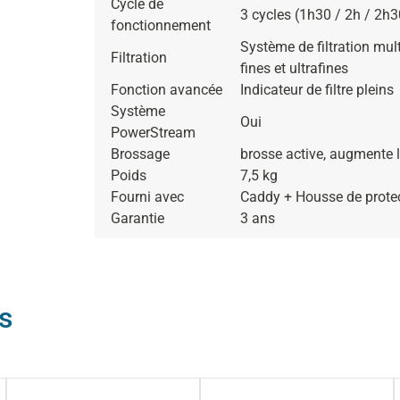
Cycle de
3 cycles (1h30 / 2h / 2h3
fonctionnement
Système de filtration mul
Filtration
fines et ultrafines
Fonction avancée
Indicateur de filtre pleins
Système
Oui
PowerStream
Brossage
brosse
active, augmente l
Poids
7,5 kg
Fourni avec
Caddy + Housse de prote
Garantie
3 ans
s