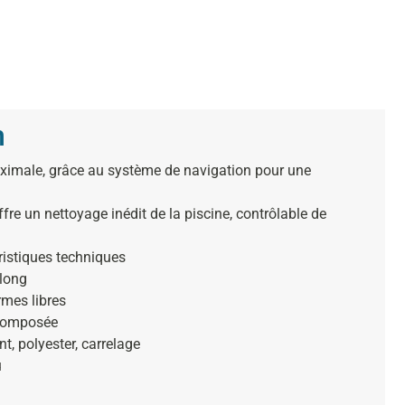
n
maximale, grâce au système de navigation pour une
re un nettoyage inédit de la piscine, contrôlable de
ristiques techniques
 long
rmes libres
 composée
nt, polyester, carrelage
u