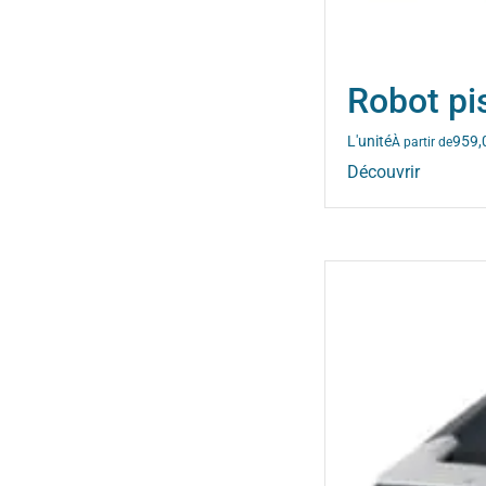
Robot p
L'unité
959,
À partir de
Découvrir