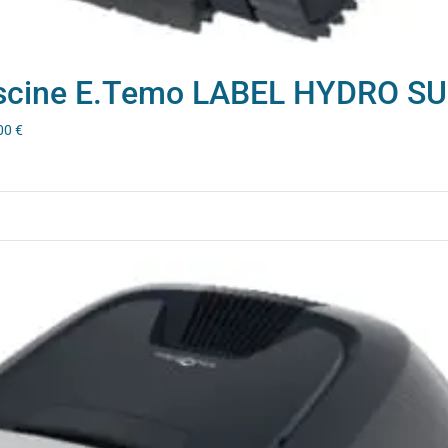
iscine E.Temo LABEL HYDRO S
00
€