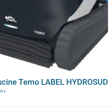
iscine Temo LABEL HYDROSUD
00
€