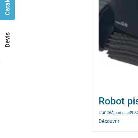
Catalogues
Devis
Robot p
L'unité
899,
À partir de
Découvrir