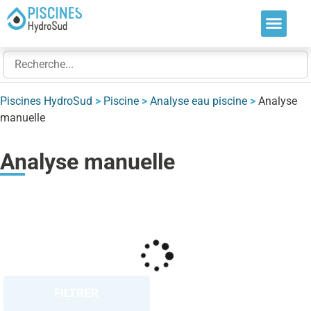
Nos soluti
Nos réalis
Nos expert
Piscines HydroSud
>
Piscine
>
Analyse eau piscine
>
Analyse
manuelle
Analyse manuelle
FILTRER