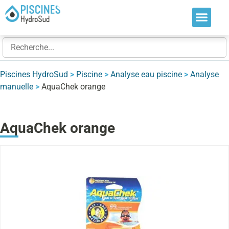
Nos soluti
Nos réalis
Nos expert
Piscines HydroSud
>
Piscine
>
Analyse eau piscine
>
Analyse
manuelle
>
AquaChek orange
AquaChek orange