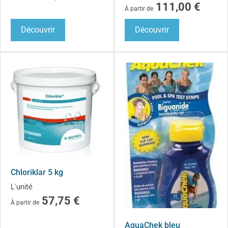
111,00
€
À partir de
Découvrir
Découvrir
Chloriklar 5 kg
L'unité
57,75
€
À partir de
AquaChek bleu