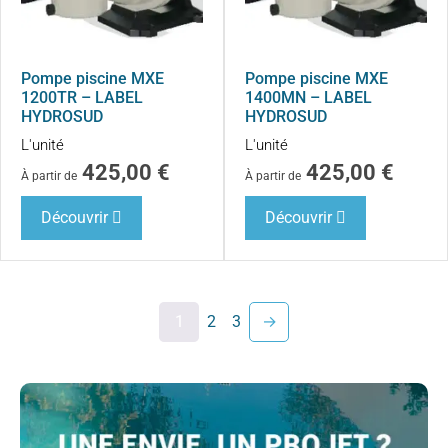
Pompe piscine MXE
Pompe piscine MXE
1200TR – LABEL
1400MN – LABEL
HYDROSUD
HYDROSUD
L'unité
L'unité
425,00
€
425,00
€
À partir de
À partir de
Découvrir
Découvrir
1
2
3
→