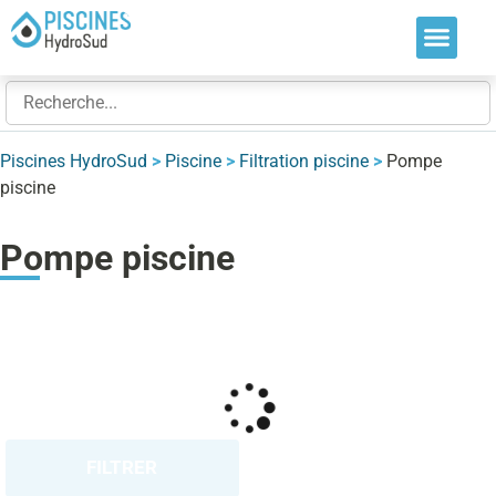
Nos soluti
Nos réalis
Nos expert
Piscines HydroSud
>
Piscine
>
Filtration piscine
>
Pompe
piscine
Pompe piscine
FILTRER