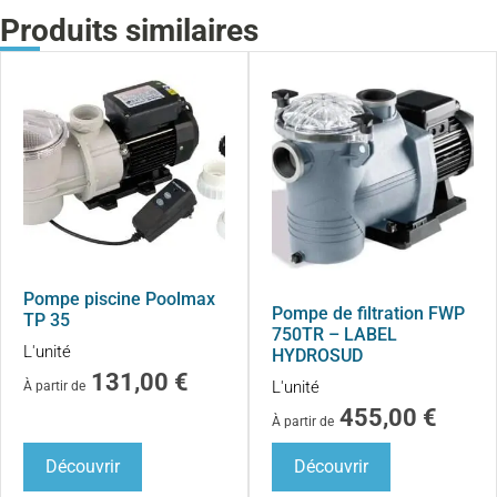
Produits similaires
Pompe piscine Poolmax
Pompe de filtration FWP
TP 35
750TR – LABEL
L'unité
HYDROSUD
131,00
€
L'unité
À partir de
455,00
€
À partir de
Découvrir
Découvrir