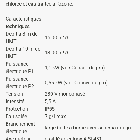
chlorée et eau traitée à l’ozone.
Caractéristiques
techniques
Débit à 8 m de
15.00 m³/h
HMT
Débit à 10 m de
13.00 m³/h
HMT
Puissance
1,1 kW (voir Conseil du pro)
électrique P1
Puissance
0,55 kW (voir Conseil du pro)
électrique P2
Tension
230 V monophasé
Intensité
5,5 A
Protection
IP55
Eau salée
7 g/l max.
Branchement
large boîte à borne avec schéma intégré
électrique
Axe moteur
qualité acier inox AISI 431