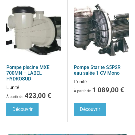
Pompe piscine MXE
Pompe Starite S5P2R
700MN – LABEL
eau salée 1 CV Mono
HYDROSUD
L'unité
L'unité
1 089,00
€
À partir de
423,00
€
À partir de
Découvrir
Découvrir