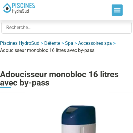
Nos soluti
Nos réalis
Nos expert
Piscines HydroSud
>
Détente
>
Spa
>
Accessoires spa
>
Adoucisseur monobloc 16 litres avec by-pass
Adoucisseur monobloc 16 litres
avec by-pass