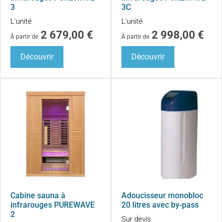
3
3C
L'unité
L'unité
2 679,00
€
2 998,00
€
À partir de
À partir de
Découvrir
Découvrir
Cabine sauna à
Adoucisseur monobloc
infrarouges PUREWAVE
20 litres avec by-pass
2
Sur devis