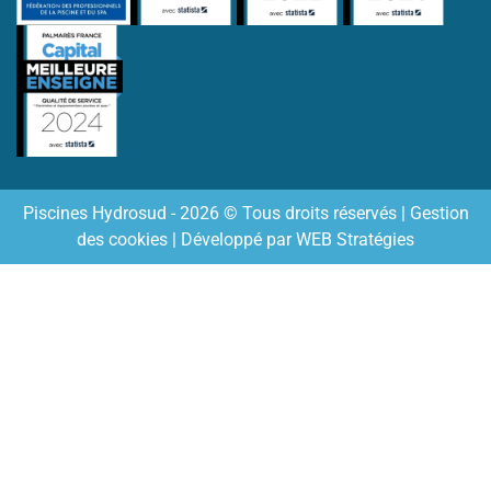
Piscines Hydrosud - 2026 © Tous droits réservés |
Gestion
des cookies
| Développé par
WEB Stratégies