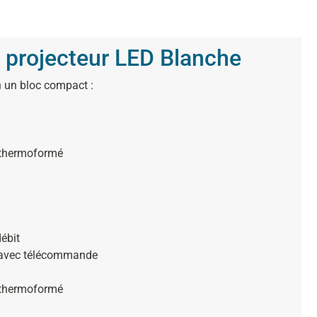
12 projecteur LED Blanche
n un bloc compact :
 thermoformé
ébit
c avec télécommande
 thermoformé