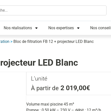
Nos réalisations
Nos expertises
Nos conseil
ration
>
Bloc de filtration FB 12 + projecteur LED Blanc
projecteur LED Blanc
L’unité
2 019,00€
À partir de
Volume maxi piscine 45 m³
Pompe : 0,50 kW – 230 V – débit : 12 m³/h