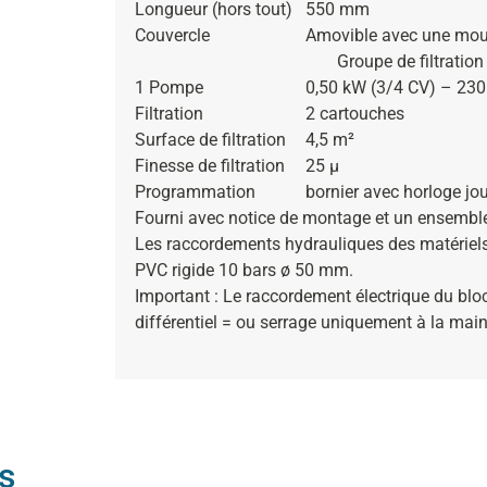
Longueur (hors tout)
550 mm
Couvercle
Amovible avec une mous
Groupe de filtration
1 Pompe
0,50 kW (3/4 CV) – 230
Filtration
2 cartouches
Surface de filtration
4,5 m²
Finesse de filtration
25 µ
Programmation
bornier avec horloge jou
Fourni avec notice de montage et un ensemble
Les raccordements hydrauliques des matériels 
PVC rigide 10 bars ø 50 mm.
Important
: Le raccordement électrique du bloc 
différentiel = ou serrage uniquement à la main
s