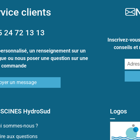
vice clients
N
5 24 72 13 13
Inscrivez-vou
conseils et
personnalisé, un renseignement sur un
ogue ou nous poser une question sur une
commande
oyer un message
ISCINES HydroSud
Logos
i sommes-nous ?
ire aux questions