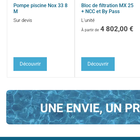
Pompe piscine Nox 33 8
Bloc de filtration MX 25
M
+ NCC et By Pass
Sur devis
L'unité
4 802,00
€
À partir de
Découvrir
Découvrir