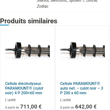
Stérilor, Swintonic, System 7, Unicel,
Zodiac
Produits similaires
Cellule électrolyseur.
Cellule PARAMOUNT®
PARAMOUNT® (culot
auto net. – culot noir – 3
noir) 4 P 200×60 mm
P 200 x 60 mm
L'unité
L'unité
711,00
€
642,00
€
À partir de
À partir de