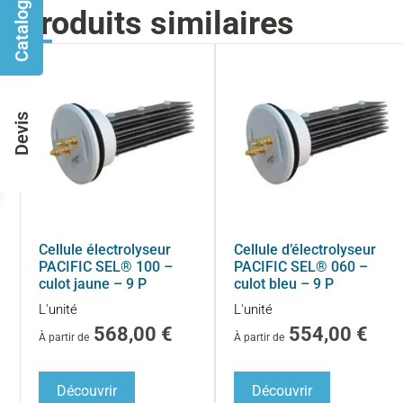
Catalogues
Produits similaires
Devis
Cellule électrolyseur
Cellule d’électrolyseur
PACIFIC SEL® 100 –
PACIFIC SEL® 060 –
culot jaune – 9 P
culot bleu – 9 P
L'unité
L'unité
568,00
€
554,00
€
À partir de
À partir de
Découvrir
Découvrir