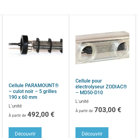
Cellule pour
Cellule PARAMOUNT®
électrolyseur ZODIAC®
– culot noir – 5 grilles
– MD50-D10
190 x 60 mm
L'unité
L'unité
703,00
€
À partir de
492,00
€
À partir de
Découvrir
Découvrir