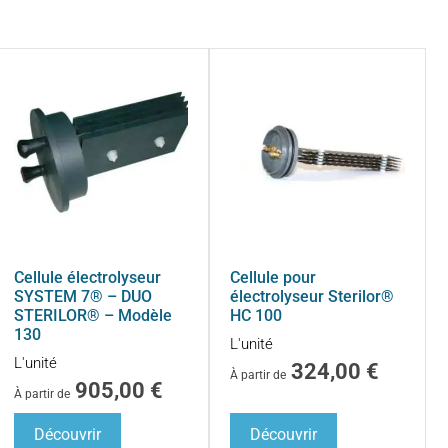
Cellule électrolyseur
Cellule pour
SYSTEM 7® – DUO
électrolyseur Sterilor®
STERILOR® – Modèle
HC 100
130
L'unité
L'unité
324,00
€
À partir de
905,00
€
À partir de
Découvrir
Découvrir