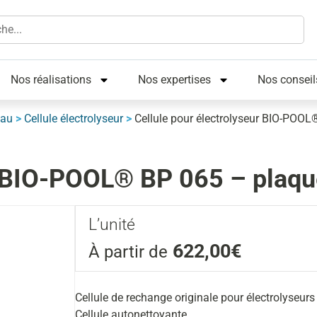
Nos réalisations
Nos expertises
Nos conseil
eau
>
Cellule électrolyseur
>
Cellule pour électrolyseur BIO-POO
ur BIO-POOL® BP 065 – plaq
L’unité
622,00€
À partir de
Cellule de rechange originale pour électrolyse
Cellule autonettoyante