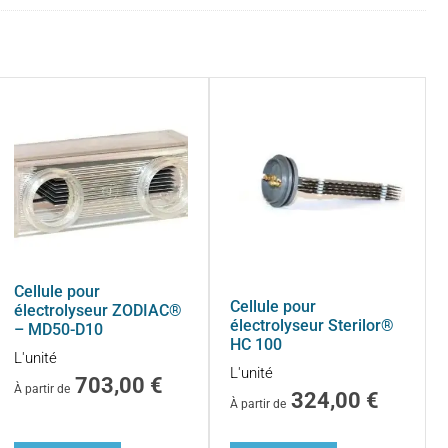
Cellule pour
Cellule pour
électrolyseur ZODIAC®
électrolyseur Sterilor®
– MD50-D10
HC 100
L'unité
L'unité
703,00
€
À partir de
324,00
€
À partir de