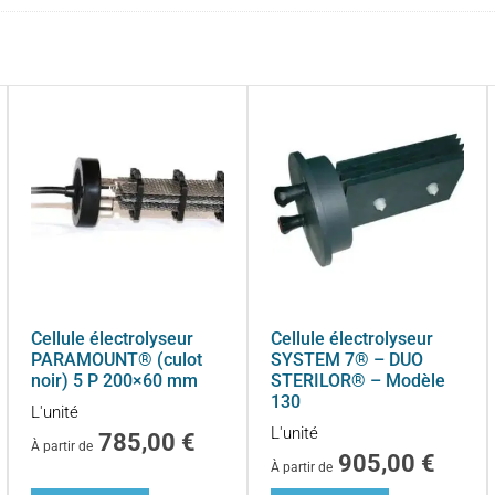
Cellule électrolyseur
Cellule électrolyseur
PARAMOUNT® (culot
SYSTEM 7® – DUO
noir) 5 P 200×60 mm
STERILOR® – Modèle
130
L'unité
L'unité
785,00
€
À partir de
905,00
€
À partir de