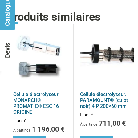
Catalogues
Produits similaires
Devis
Cellule électrolyseur
Cellule électrolyseur.
MONARCH® –
PARAMOUNT® (culot
PROMATIC® ESC 16 –
noir) 4 P 200×60 mm
ORIGINE
L'unité
L'unité
711,00
€
À partir de
1 196,00
€
À partir de