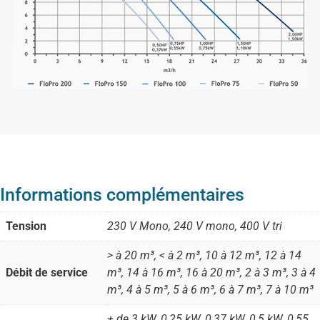
Informations complémentaires
Tension
230 V Mono, 240 V mono, 400 V tri
> à 20 m³, < à 2 m³, 10 à 12 m³, 12 à 14
Débit de service
m³, 14 à 16 m³, 16 à 20 m³, 2 à 3 m³, 3 à 4
m³, 4 à 5 m³, 5 à 6 m³, 6 à 7 m³, 7 à 10 m³
+ de 3 kW, 0,25 kW, 0,37 kW, 0,5 kW, 0,55