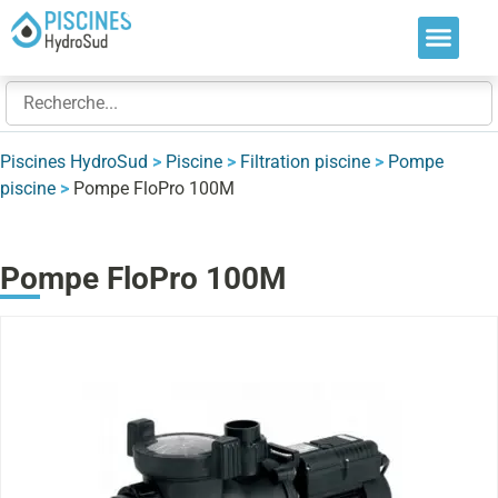
Nos soluti
Nos réalis
Nos expert
Piscines HydroSud
>
Piscine
>
Filtration piscine
>
Pompe
piscine
>
Pompe FloPro 100M
Pompe FloPro 100M