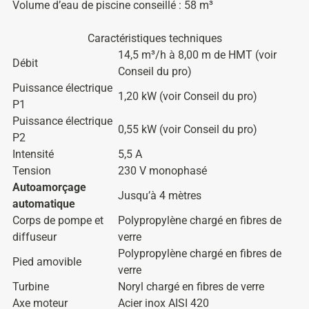
Volume d’eau de piscine conseillé : 58 m³
Caractéristiques techniques
14,5 m³/h à 8,00 m de HMT (voir
Débit
Conseil du pro)
Puissance électrique
1,20 kW (voir Conseil du pro)
P1
Puissance électrique
0,55 kW (voir Conseil du pro)
P2
Intensité
5,5 A
Tension
230 V monophasé
Autoamorçage
Jusqu’à 4 mètres
automatique
Corps de pompe et
Polypropylène chargé en fibres de
diffuseur
verre
Polypropylène chargé en fibres de
Pied amovible
verre
Turbine
Noryl chargé en fibres de verre
Axe moteur
Acier inox AISI 420