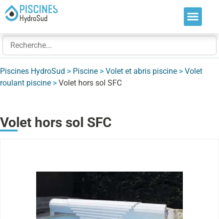
Nos soluti
Nos réalis
Nos expert
Piscines HydroSud
>
Piscine
>
Volet et abris piscine
>
Volet
roulant piscine
>
Volet hors sol SFC
Volet hors sol SFC