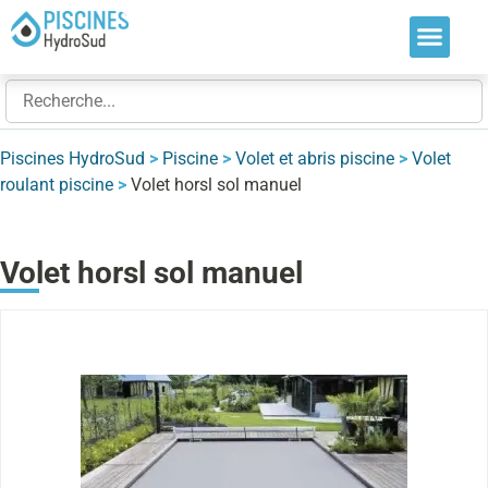
Nos soluti
Nos réalis
Nos expert
Piscines HydroSud
>
Piscine
>
Volet et abris piscine
>
Volet
roulant piscine
>
Volet horsl sol manuel
Volet horsl sol manuel